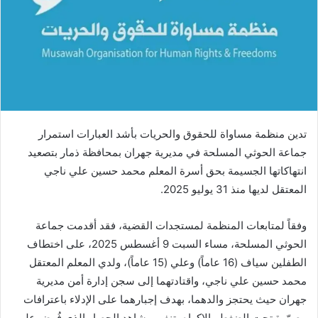
تدين منظمة مساواة للحقوق والحريات بأشد العبارات استمرار
جماعة الحوثي المسلحة في مديرية جهران بمحافظة ذمار بتصعيد
انتهاكاتها الجسيمة بحق أسرة المعلم محمد حسين علي ناجي
المعتقل لديها منذ 31 يوليو 2025.
وفقاً لمتابعات المنظمة لمستجدات القضية، فقد أقدمت جماعة
الحوثي المسلحة، مساء السبت 9 أغسطس 2025، على اختطاف
الطفلين سياف (16 عاماً) وعلي (15 عاماً)، ولدي المعلم المعتقل
محمد حسين علي ناجي، واقتادتهما إلى سجن إدارة أمن مديرية
جهران حيث يحتجز والدهما، بهدف إجبارهما على الإدلاء باعترافات
مصوّرة تحت الضغط والإكراه، تنفي مشاهد الحصار الذي فُرض على