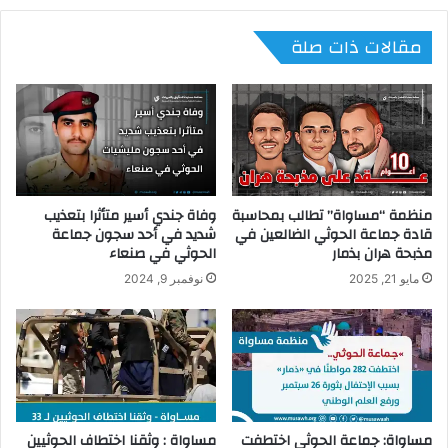
مقالات ذات صلة
منظمة “مساواة” تطالب بمحاسبة
وفاة جندي أسير متأثرا بتعذيب
قادة جماعة الحوثي الضالعين في
شديد في أحد سجون جماعة
مذبحة هران بذمار
الحوثي في صنعاء
مايو 21, 2025
نوفمبر 9, 2024
مساواة: جماعة الحوثي اختطفت
مساواة : وثقنا اختطاف الحوثيين