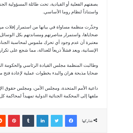
بصفتهم الفعلية أو القيادية، تحت طائلة المسؤولية الجنائ
واستناداً لنظام روما الأساسي.
وحذّرت منظمة مساواة في بيانها من استمرار إفلات مر
ضحاياها، واستمرار مناصرتهم ومساندتهم بكل الوسائل 
معتبرة أن عدم وجود أي تحرك ملموس لمحاسبة الجناة
الإنسانية، ويعد فشلاً ذريعاً للعدالة، مما شجع على تكرار
وطالبت المنظمة مجلس القيادة الرئاسي والحكومة الشر
ضحايا مذبحة هران والبدء بخطوات عملية لإعادة فتح ملف
داعية الأمم المتحدة، ومجلس الأمن، ومجلس حقوق الإن
ملفها إلى المحكمة الجنائية الدولية تمهيداً لمحاكمة 
فيسبوك
تويتر
لينكدإن
بينتي
شاركها