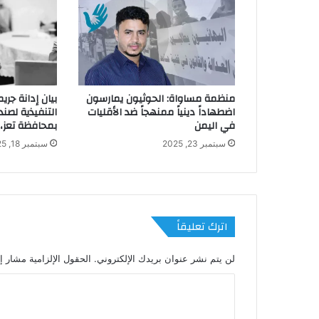
منظمة مساواة: الحوثيون يمارسون
بيان إدانة جريم
اضطهاداً دينياً ممنهجاً ضد الأقليات
التنفيذية لصن
في اليمن
بمحافظة تعز،
سبتمبر 23, 2025
سبتمبر 18, 2025
اترك تعليقاً
لن يتم نشر عنوان بريدك الإلكتروني.
الحقول الإلزامية مشار إل
ا
ل