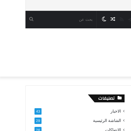
قرام
تيلقرام
ملخص
مقال
الوضع
بحث
الموقع
عشوائي
المظلم
عن
RSS
تصنيفات
الاخبار
43
الشاشة الرئيسية
29
الانتهاكات
26