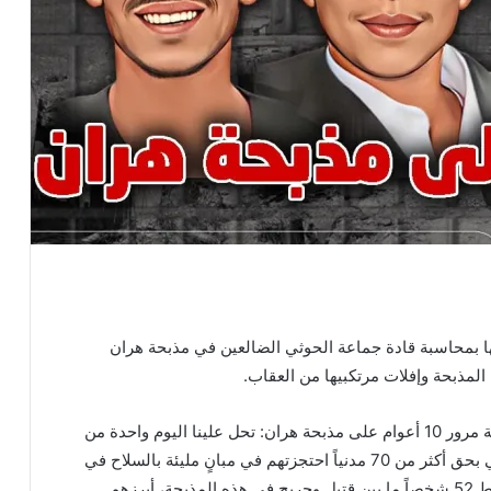
 بمحاسبة قادة جماعة الحوثي الضالعين في مذبحة هران
وقالت منظمة مساواة في بيان صدر عنها اليوم بمناسبة مرور 10 أعوام على مذبحة هران: تحل علينا اليوم واحدة من
أبشع جرائم القتل الجماعي التي ارتكبتها جماعة الحوثي بحق أكثر من 70 مدنياً احتجزتهم في مبانٍ مليئة بالسلاح في
محافظة ذمار، واستخدمتهم دروعاً بشرية، مخلفة سقوط 52 شخصاً ما بين قتيل وجريح في هذه المذبحة، أبرزهم