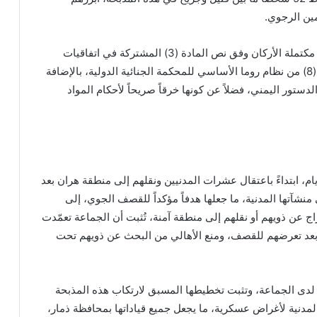
ين الرجوي.
وأكدت أن ما حدث في مذبحة هران يشكل جريمة حرب مكتملة الأركان وفق نص المادة (3) المشتركة في اتفاقيات
جنيف، والبروتوكولين الإضافيين الأول والثاني، والمادة (8) من نظام روما الأساسي للمحكمة الجنائية الدولية، بالإضافة
نتهاك جسيم لأحكام المواد (48 و51 و52) من الدستور اليمني، فضلاً عن كونها خرقاً صريحاً لأحكام المواد
ام، ابتداءً باعتقال عشرات المدنيين ونقلهم إلى منطقة هران بعد
شآتها المدنية، ما جعلها هدفاً مؤكداً للقصف الجوي، إلى
ج عن ذويهم أو نقلهم إلى منطقة آمنة، تُثبت أن الجماعة تعمّدت
م بعد تعرضهم للقصف، ومنع الأهالي من البحث عن ذويهم تحت
مد لدى الجماعة، وتثبت تخطيطها المسبق لارتكاب هذه المذبحة
مدنية لأغراض عسكرية، ما يجعل جميع قياداتها بمحافظة ذمار،