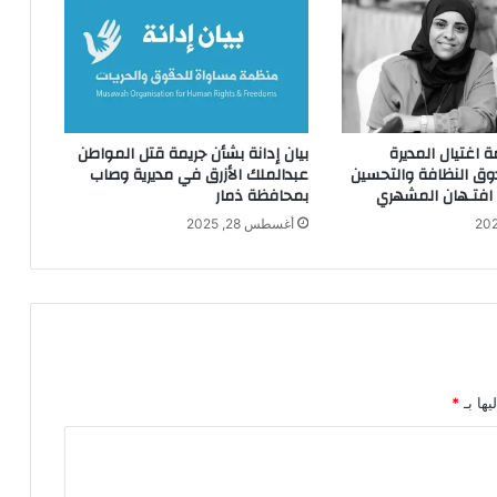
ة اغتيال المديرة
بيان إدانة بشأن جريمة قتل المواطن
دوق النظافة والتحسين
عبدالملك الأزرق في مديرية وصاب
 افتـهان المشهري
بمحافظة ذمار
أغسطس 28, 2025
يها بـ
*