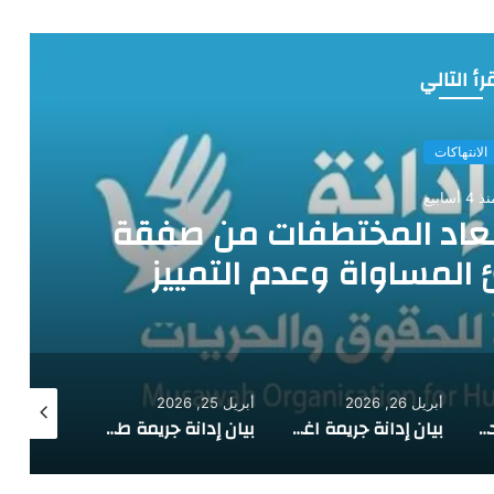
رأ التالي
الانتهاكات
 4 أسابيع
عاد المختطفات من صفقة
 المساواة وعدم التمييز
أبريل 26, 2026
أبريل 25, 2026
فبراير 2, 2026
منظمة مساواة تدين جريمة اغتيال مراسل قناتي العربية والحدث في حضرموت
بيان إدانة جريمة اغتيال القيادي في حزب الإصلاح عبدالرحمن الشاعر
بيان إدانة جريمة طعن مسن في مديرية الحداء بمحافظة ذمار