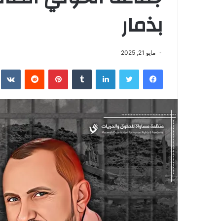
بذمار
مايو 21, 2025
فيسبوك
تويتر
لينكدإن
بينتيريست