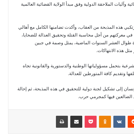
ية وآليات الملاحقة الدولية وفق مبدأ الولاية القضائية العالمية
تكبي هذه المذبحة من العقاب، وأكدت تضامنها الكامل مع أهالي
في معركتهم من أجل محاسبة القتلة وتحقيق العدالة للضحايا،
 طوال العشر السنوات الماضية، يمثل وصمة في جبين
 مثل هذه الانتهاكات.
عية بتحمل مسؤولياتها الوطنية والدستورية والقانونية تجاه
ها وتقديم كافة المتورطين للعدالة.
سان إلى تشكيل لجنة دولية للتحقيق في هذه المذبحة، ثم إحالة
كل الضالعين فيها كمجرمي حرب.
ريست
بوكيت
Odnoklassniki
مشاركة عبر البريد
طباعة