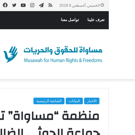
ملخص
تيلقرام
انستقرام
يوتيوب
تويتر
في
الخميس, أغسطس 6 2026
الموقع
تعرف علينا
تواصل معنا
RSS
الاخبار
البيانات
الشاشة الرئيسية
منظمة “مساواة” تط
جماعة الحوثي الضا