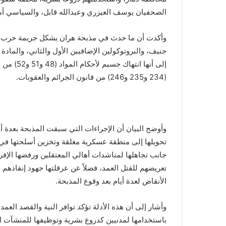
الصحفيان يوسف العيزري وعبدالله قابل، والسياسي أم
إلى أنها ا
(234 و235 و246) من قانون الجرائم والعقوبات.
وأوضح البيان أن الإجراءات التي سبقت المذبحة بعدة أي
تحويلها إلى منطقة عسكرية مغلقة وتخزين أسلحتها في من
جانب تجاهلها لمناشدات أهالي المعتقلين ورفضها الإفرا
تعريضهم للقتل العمد، فضلاً عن عرقلتها جهود إنقاذه
الأنقاض لعدة أيام بعد وقوع المذبحة.
وأشار إلى أن هذه الأدلة تؤكد توافر النية والقصد الع
باستخدامها لمدنيين كدروع بشرية وتوظيفها للمنشآت ال