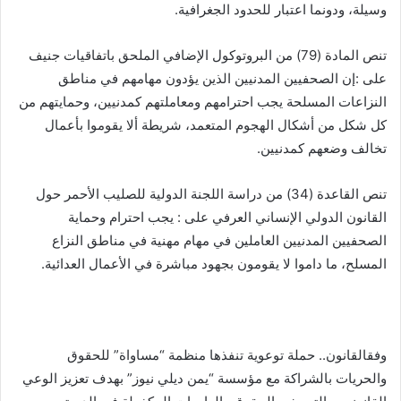
وسيلة، ودونما اعتبار للحدود الجغرافية.
تنص المادة (79) من البروتوكول الإضافي الملحق باتفاقيات جنيف
على :إن الصحفيين المدنيين الذين يؤدون مهامهم في مناطق
النزاعات المسلحة يجب احترامهم ومعاملتهم كمدنيين، وحمايتهم من
كل شكل من أشكال الهجوم المتعمد، شريطة ألا يقوموا بأعمال
تخالف وضعهم كمدنيين.
تنص القاعدة (34) من دراسة اللجنة الدولية للصليب الأحمر حول
القانون الدولي الإنساني العرفي على : يجب احترام وحماية
الصحفيين المدنيين العاملين في مهام مهنية في مناطق النزاع
المسلح، ما داموا لا يقومون بجهود مباشرة في الأعمال العدائية.
وفقالقانون.. حملة توعوية تنفذها منظمة “مساواة” للحقوق
والحريات بالشراكة مع مؤسسة “يمن ديلي نيوز” بهدف تعزيز الوعي